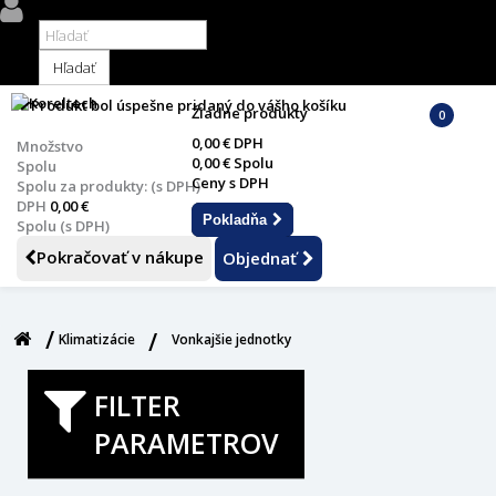
PRIHLÁSIŤ SA / REGISTROVAŤ
Hľadať
Produkt bol úspešne pridaný do vášho košíku
Žiadne produkty
0
0,00 €
DPH
Množstvo
0,00 €
Spolu
Spolu
Ceny s DPH
Spolu za produkty: (s DPH)
DPH
0,00 €
Pokladňa
Spolu (s DPH)
Pokračovať v nákupe
Objednať
Klimatizácie
Vonkajšie jednotky
FILTER
PARAMETROV