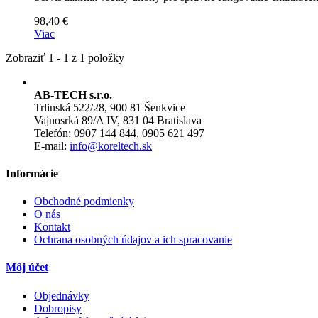
98,40 €
Viac
Zobraziť 1 - 1 z 1 položky
AB-TECH s.r.o.
Trlinská 522/28, 900 81 Šenkvice
Vajnosrká 89/A IV, 831 04 Bratislava
Telefón: 0907 144 844, 0905 621 497
E-mail:
info@koreltech.sk
Informácie
Obchodné podmienky
O nás
Kontakt
Ochrana osobných údajov a ich spracovanie
Môj účet
Objednávky
Dobropisy