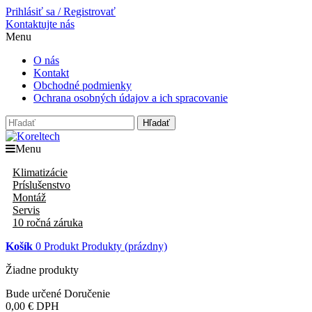
Prihlásiť sa / Registrovať
Kontaktujte nás
Menu
O nás
Kontakt
Obchodné podmienky
Ochrana osobných údajov a ich spracovanie
Hľadať
Menu
Klimatizácie
Príslušenstvo
Montáž
Servis
10 ročná záruka
Košík
0
Produkt
Produkty
(prázdny)
Žiadne produkty
Bude určené
Doručenie
0,00 €
DPH