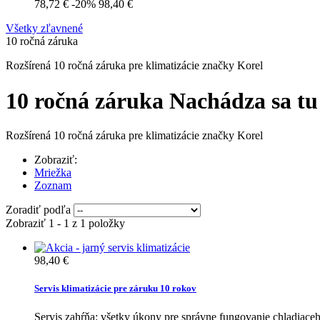
78,72 €
-20%
98,40 €
Všetky zľavnené
10 ročná záruka
Rozšírená 10 ročná záruka pre klimatizácie značky Korel
10 ročná záruka
Nachádza sa tu
Rozšírená 10 ročná záruka pre klimatizácie značky Korel
Zobraziť:
Mriežka
Zoznam
Zoradiť podľa
Zobraziť 1 - 1 z 1 položky
98,40 €
Servis klimatizácie pre záruku 10 rokov
Servis zahŕňa: všetky úkony pre správne fungovanie chladiace