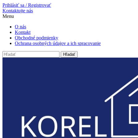
Prihlásiť sa / Registrovať
Kontaktujte nás
Menu
O nás
Kontakt
Obchodné podmienky
Ochrana osobných údajov a ich spracovanie
Hľadať