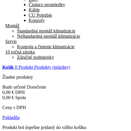
Čistiace prostriedky
Káble
CU Potrubie
Konzoly
Montáž
Štandardná montáž klimatizácie
Neštandardná montáž klimatizácie
Servis
Kontrola a čistenie klimatizácie
10 ročná záruka
Záručné podmienky
Košík
0
Produkt
Produkty
(prázdny)
Žiadne produkty
Bude určené
Doručenie
0,00 €
DPH
0,00 €
Spolu
Ceny s DPH
Pokladňa
Produkt bol úspešne pridaný do vášho košíku