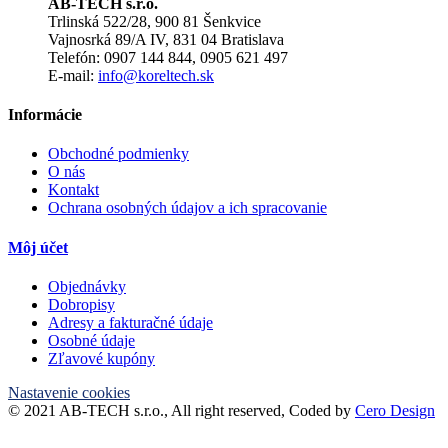
AB-TECH s.r.o.
Trlinská 522/28, 900 81 Šenkvice
Vajnosrká 89/A IV, 831 04 Bratislava
Telefón: 0907 144 844, 0905 621 497
E-mail:
info@koreltech.sk
Informácie
Obchodné podmienky
O nás
Kontakt
Ochrana osobných údajov a ich spracovanie
Môj účet
Objednávky
Dobropisy
Adresy a fakturačné údaje
Osobné údaje
Zľavové kupóny
Nastavenie cookies
© 2021 AB-TECH s.r.o., All right reserved, Coded by
Cero Design