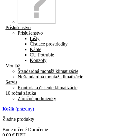
Príslušenstvo
Príslušenstvo
Lišty
Čistiace prostriedky
Káble
CU Potrubie
Konzoly
Montáž
Štandardná montáž klimatizácie
Neštandardná montáž klimatizácie
Servis
Kontrola a čistenie klimatizácie
10 ročná záruka
Záručné podmienky
Košík
(prázdny)
Žiadne produkty
Bude určené
Doručenie
0,00 €
DPH